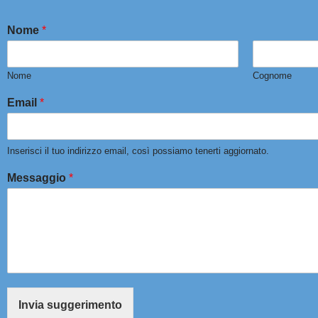
Nome
*
Nome
Cognome
Email
*
Inserisci il tuo indirizzo email, così possiamo tenerti aggiornato.
Messaggio
*
Invia suggerimento