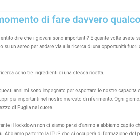
l momento di fare davvero qualco
ntito dire che i giovani sono importanti? E quante volte avete sal
o su un aereo per andare via alla ricerca di una opportunità fuori 
ricerca sono tre ingredienti di una stessa ricetta.
questi anni mi sono impegnato per esportare le nostre capacità e
ppi più importanti nel nostro mercato di riferimento. Ogni giorno, 
ezzo di Puglia nel cuore.
rante il lockdown non ci siamo persi d’animo e abbiamo capito c
più. Abbiamo partorito la ITUS che si occuperà di formazione del p