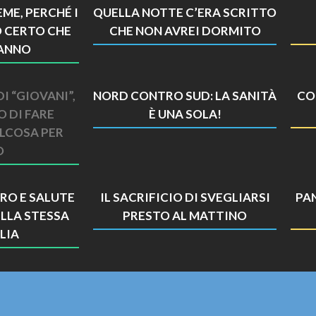
ME, PERCHÉ I
QUELLA NOTTE C’ERA SCRITTO
O CERTO CHE
CHE NON AVREI DORMITO
ANNO
I “GIOVANI”,
NORD CONTRO SUD: LA SANITÀ
CO
O DI FARE
È UNA SOLA!
LCOSA PER
O
RO E SALUTE
IL SACRIFICIO DI SVEGLIARSI
PA
LLA STESSA
PRESTO AL MATTINO
LIA