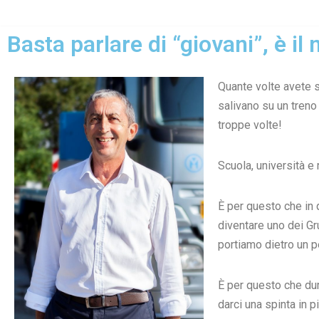
Basta parlare di “giovani”, è i
Vai
al
contenuto
Quante volte avete se
salivano su un treno 
troppe volte!
Scuola, università e 
È per questo che in 
diventare uno dei Gru
portiamo dietro un p
È per questo che du
darci una spinta in 