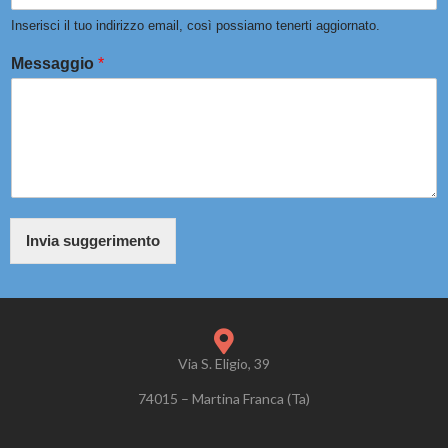
Inserisci il tuo indirizzo email, così possiamo tenerti aggiornato.
Messaggio
*
Invia suggerimento
Via S. Eligio, 39
74015 – Martina Franca (Ta)